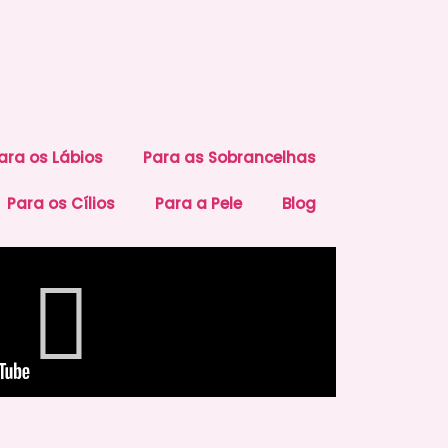
ara os Lábios
Para as Sobrancelhas
Para os Cílios
Para a Pele
Blog