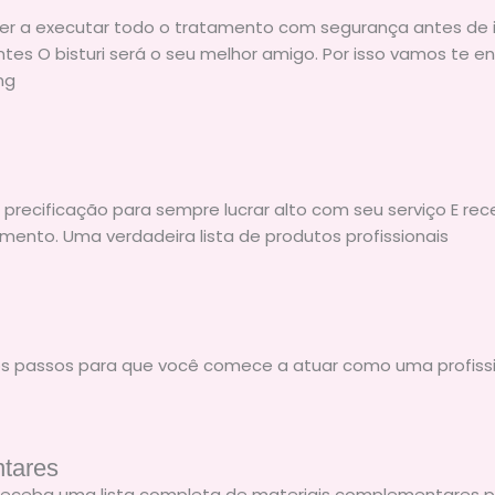
der a executar todo o tratamento com segurança antes de 
entes O bisturi será o seu melhor amigo. Por isso vamos te
ng
 precificação para sempre lucrar alto com seu serviço E rec
ento. Uma verdadeira lista de produtos profissionais
 os passos para que você comece a atuar como uma profis
ntares
Receba uma lista completa de materiais complementares para