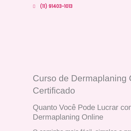
Ir
(11) 91403-1013
para
o
conteúdo
Curso de Dermaplaning 
Certificado
Quanto Você Pode Lucrar co
Dermaplaning Online