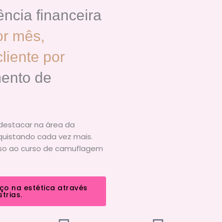
ncia financeira
or mês,
iente por
ento de
destacar na área da
quistando cada vez mais.
sso ao curso de camuflagem
ço na estética através
trias.