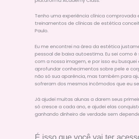
plataforma Academy Class.
Tenho uma experiência clínica comprovada
treinamentos de clínicas de estética conce
Paulo.
Eu me encontrei na área da estética justame
pessoal de baixa autoestima. Eu sei como é s
com a nossa imagem, e por isso eu busquei
aprofundar conhecimentos sobre pele e corp
não só sua aparência, mas também para aj
sofreram dos mesmos incômodos que eu sen
Já ajudei muitas alunas a darem seus prime
só cresce a cada ano, e ajudei elas conqui
ganhando dinheiro de verdade sem depende
É isso que você vai ter aces