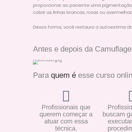
proporcionar ao paciente uma pigmentação d
cobrir as linhas brancas, roxas ou avermelhad
Dessa forma, você restaura a autoestima das
Antes e depois da Camuflag
Para
quem é
esse curso onli
Profissionais que
Profissi
querem começar a
buscam ga
atuar com essa
executa
técnica.
procedi