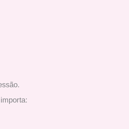
essão.
 importa: