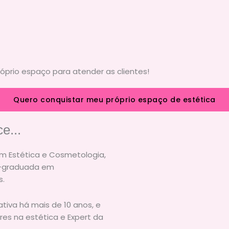
róprio espaço para atender as clientes!
Quero conquistar meu próprio espaço de estética
e...
m Estética e Cosmetologia,
s-graduada em
s.
tiva há mais de 10 anos, e
res na estética e Expert da