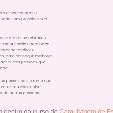
 em atendimentos e
ituadas em Goiânia e São
nte por ter um histórico
e sentir assim, para baixo
 entender melhor e
o, para conseguir melhorar
udar outras pessoas que
tia.
iros passos nesse ramo que
starem uma vida melhor
r de outras pessoas.
so dentro do curso de
Camuflagem de Es