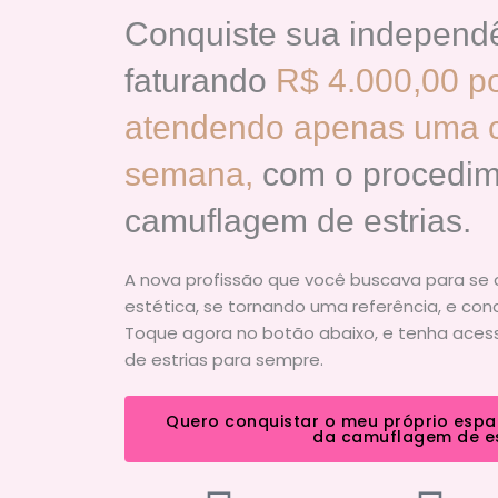
Conquiste sua independê
faturando
R$ 4.000,00 p
atendendo apenas uma cl
semana,
com o procedim
camuflagem de estrias.
A nova profissão que você buscava para se 
estética, se tornando uma referência, e con
Toque agora no botão abaixo, e tenha ace
de estrias para sempre.
Quero conquistar o meu próprio espa
da camuflagem de es