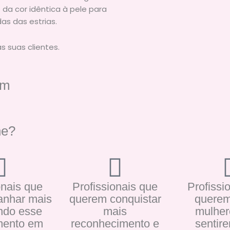
a cor idêntica à pele para
as das estrias.
 suas clientes.
em
ne?
onais que
Profissionais que
Profissi
nhar mais
querem conquistar
querem
ndo esse
mais
mulher
mento em
reconhecimento e
sentir