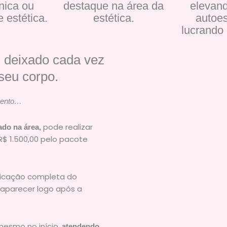
nica ou
destaque na área da
elevand
 estética.
estética.
autoes
lucrando 
 deixado cada vez
seu corpo.
mento…
pode realizar
do na área,
R$ 1.500,00 pelo pacote
licação completa do
aparecer logo após a
mesmo no início,
atendendo