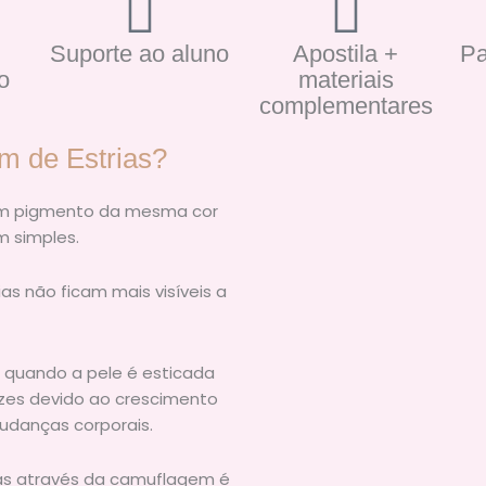
Suporte ao aluno
Apostila +
Pa
o
materiais
complementares
m de Estrias?
um pigmento da mesma cor
m simples.
as não ficam mais visíveis a
m quando a pele é esticada
ezes devido ao crescimento
mudanças corporais.
ias através da camuflagem é